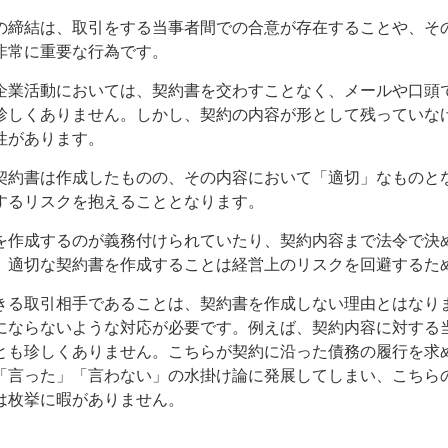
の締結は、取引をする当事者間での合意が存在することや、そ
非常に重要な行為です。
企業活動においては、契約書を交わすことなく、メールや口頭
珍しくありません。しかし、契約の内容が形として残っていな
性があります。
契約書は作成したものの、その内容において「適切」なものと
するリスクを抱えることとなります。
を作成するのが義務付けられていたり、契約内容まで法令で決
、適切な契約書を作成することは経営上のリスクを回避するた
きる取引相手であることは、契約書を作成しない理由とはなり
にならないような対応が必要です。例えば、契約内容に対する
とも珍しくありません。こちらが契約に沿った債務の履行を求
「言った」「言わない」の水掛け論に発展してしまい、こちら
は枚挙に暇がありません。