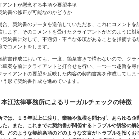
イアントが懸念する事項や要望事項
契約書の修正が可能なのかどうか
場合、契約書のデータを送信していただき、これにコメントを
信します。そのコメントを受けたクライアントがどのように対
い契約書に対して、不適切・不当な条項があることを指摘する
線でコメントをします。
契約書作成においても、一度、箇条書きで構わないので、クラ
の草案を前にクライアントと打合せを行い、一つ一つ趣旨を尋
クライアントの要望を反映した内容の契約書案を作成してしま
いう形で契約書作成を進めています。
 本江法律事務所によるリーガルチェックの特徴
所では、１５年以上に渡り、業種や規模を問わず、あらゆる企
した。また、これまでに契約書が関係するトラブルや訴訟の解
果、どのような契約条項のどのような文言がトラブルを招くお