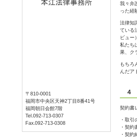
我々弁
った経
法律知
ている
ビュー
私たち
果、ク
もちろ
んだア
４
〒810-0001
福岡市中央区天神2丁目8番41号
契約書
福岡朝日会館7階
Tel.092-713-0307
・取引
Fax.092-713-0308
・契約
・契約