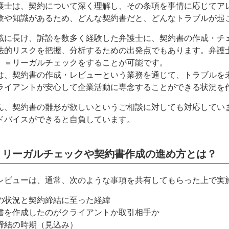
護士は、契約について深く理解し、その条項を事情に応じてア
験や知識があるため、どんな契約書だと、どんなトラブルが起
識に長け、訴訟を数多く経験した弁護士に、契約書の作成・チ
法的リスクを把握、分析するための出発点でもあります。弁護
）＝リーガルチェックをすることが可能です。
は、契約書の作成・レビューという業務を通じて、トラブルを
ライアントが安心して企業活動に専念することができる状況を
ん、契約書の雛形が欲しいというご相談に対しても対応してい
ドバイスができると自負しています。
 リーガルチェックや契約書作成の進め方とは？
レビューは、通常、次のような事項を共有してもらった上で実
の状況と契約締結に至った経緯
書を作成したのがクライアントか取引相手か
締結の時期（見込み）