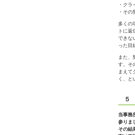
・クラ
・その
多くの
トに返
できな
った目
また、
す。そ
まえて
く、と
５
当事務
参りま
その結