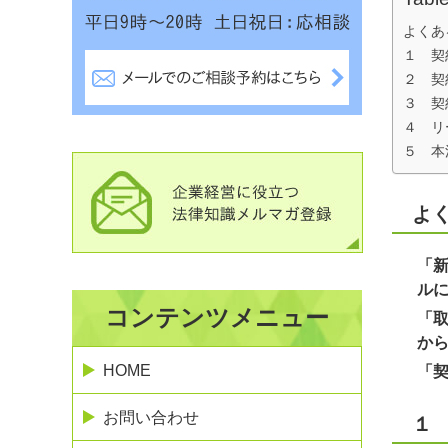
よくあ
１ 契
２ 契
３ 契
４ リ
５ 本
よ
「
ル
コンテンツメニュー
「
か
HOME
「
お問い合わせ
１