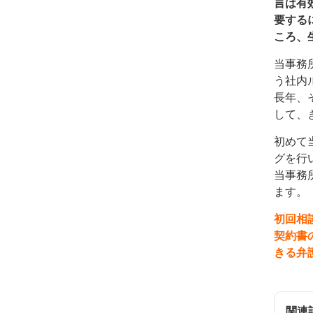
言は有
要する
ころ、
当事務
う社内
長年、
して、
初めて
グを行
当事務
ます。
初回相
契約書
きる弁
関連