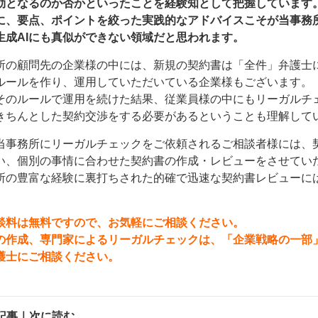
効となるのか否かといったことを経験知として把握しています
に、要点、ポイントを絞った実践的なアドバイスこそが当事務
生成AIにも真似ができない領域だと思われます。
所の顧問先の企業様の中には、新規の契約書は「全件」弁護士
ルールを作り、運用していただいている企業様もございます。
そのルールで運用を続けた結果、従業員様の中にもリーガルチ
きちんとした契約交渉をする必要があるということも理解して
当事務所にリーガルチェックをご依頼されるご相談者様には、
い、個別の事情に合わせた契約書の作成・レビューをさせてい
所の豊富な経験に裏打ちされた的確で迅速な契約書レビューに
談料は無料ですので、お気軽にご相談ください。
の作成、専門家によるリーガルチェックは、「
企業戦略の一部
護士にご相談ください。
記事｜次に読む