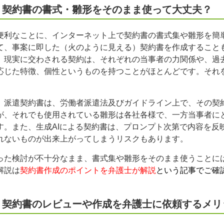
 契約書の書式・雛形をそのまま使って大丈夫？
便利なことに、インターネット上で契約書の書式集や雛形を簡単
て、事案に即した（火のように見える）契約書を作成すること
、現実に交わされる契約は、それぞれの当事者の力関係や、過
応じた特徴、個性というものを持つことがほとんどです。それ
、派遣契約書は、労働者派遣法及びガイドライン上で、その契
が、それでも使用されている雛形は各社各様で、一方当事者に
す。また、生成AIによる契約書は、プロンプト次第で内容を反
れないものが出来上がってしまうリスクもあります。
った検討が不十分なまま、書式集や雛形をそのまま使うことに
解説は
契約書作成のポイントを弁護士が解説
という記事でご確
 契約書のレビューや作成を弁護士に依頼するメリ