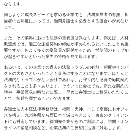
なります。
同じように成長スピードを求める企業でも、法務担当者の有無、担
当者の習熟度によっては、顧問弁護士を必要とする度合いが異なり
ます。
また、その業界における法務の重要度は異なります。例えば、人材
派遣業では、適正な派遣契約の締結が求められるといったことも重
要ですが、何より多くの従業員が関係するため、労使間のトラブル
が起きやすいといった業界の特徴が見て取れます。
あるいは、その企業での過去の法務トラブルの有無・頻度やインパ
クトの大きさといったことも参考にすることになります。ほとんど
法務的なトラブルがない会社であれば、お守り的な感覚で顧問契約
をされることも多々あります。そういった会社でも、新たな契約の
時や、事業買収の時などに際し、早めに弁護士にご相談いただくこ
とで、後難を廃することができます。
弁護士法人本江法律事務所は、福岡・天神、そして京都にもオフィ
スを構え、九州各県から西日本全域はもとより、東京のクライアン
トにも対応しています。顧問先企業からのご相談には、訪問・オン
ラインの緊急相談など、企業法務のご要望に迅速に対応します。