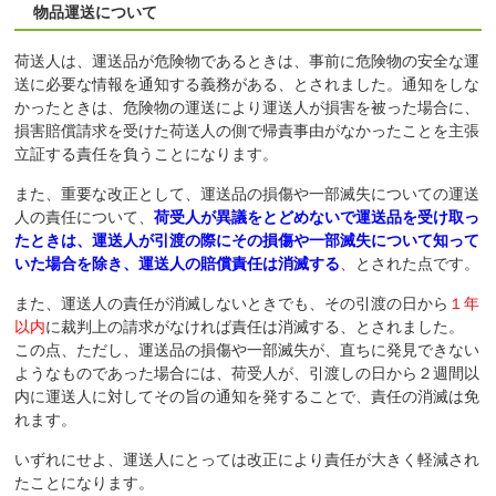
物品運送について
荷送人は、運送品が危険物であるときは、事前に危険物の安全な運
送に必要な情報を通知する義務がある、とされました。通知をしな
かったときは、危険物の運送により運送人が損害を被った場合に、
損害賠償請求を受けた荷送人の側で帰責事由がなかったことを主張
立証する責任を負うことになります。
また、重要な改正として、運送品の損傷や一部滅失についての運送
人の責任について、
荷受人が異議をとどめないで運送品を受け取っ
たときは、運送人が引渡の際にその損傷や一部滅失について知って
いた場合を除き、運送人の賠償責任は消滅する
、とされた点です。
また、運送人の責任が消滅しないときでも、その引渡の日から
１年
以内
に裁判上の請求がなければ責任は消滅する、とされました。
この点、ただし、運送品の損傷や一部滅失が、直ちに発見できない
ようなものであった場合には、荷受人が、引渡しの日から２週間以
内に運送人に対してその旨の通知を発することで、責任の消滅は免
れます。
いずれにせよ、運送人にとっては改正により責任が大きく軽減され
たことになります。