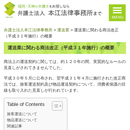
弁護士法人本江法律事務所
>
運送業
>
運送業に関わる商法改正
（平成３１年施行）の概要
運送業に関わる商法改正（平成３１年施行）の概要
商法上の運送契約に関しては、約１２０年の間、実質的なルールの
見直しがされてきませんでした。
平成３０年５月に公布され、翌平成３１年４月に施行された改正商
法では、旅客運送契約及び物品運送契約について、消費者保護の目
線も取り入れた見直しが行われています。
Table of Contents
旅客運送について
物品運送について
関連記事