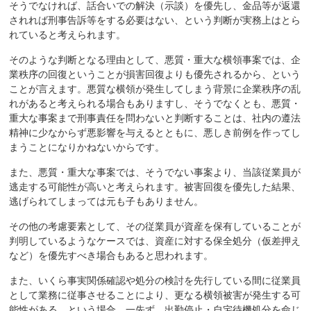
そうでなければ、話合いでの解決（示談）を優先し、金品等が返還
されれば刑事告訴等をする必要はない、という判断が実務上はとら
れていると考えられます。
そのような判断となる理由として、悪質・重大な横領事案では、企
業秩序の回復ということが損害回復よりも優先されるから、という
ことが言えます。悪質な横領が発生してしまう背景に企業秩序の乱
れがあると考えられる場合もありますし、そうでなくとも、悪質・
重大な事案まで刑事責任を問わないと判断することは、社内の遵法
精神に少なからず悪影響を与えるとともに、悪しき前例を作ってし
まうことになりかねないからです。
また、悪質・重大な事案では、そうでない事案より、当該従業員が
逃走する可能性が高いと考えられます。被害回復を優先した結果、
逃げられてしまっては元も子もありません。
その他の考慮要素として、その従業員が資産を保有していることが
判明しているようなケースでは、資産に対する保全処分（仮差押え
など）を優先すべき場合もあると思われます。
また、いくら事実関係確認や処分の検討を先行している間に従業員
として業務に従事させることにより、更なる横領被害が発生する可
能性がある、という場合、一先ず、出勤停止・自宅待機処分を命じ