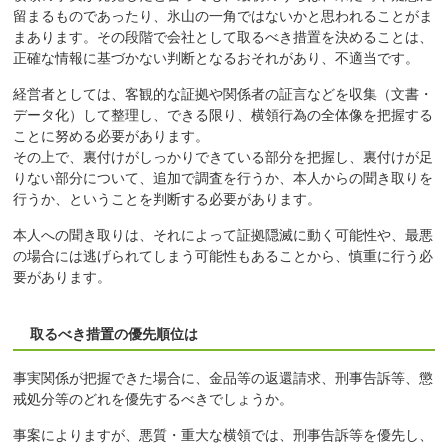
留まるものであったり、氷山の一角ではないかと思われることがま
まあります。その段階で会社として取るべき措置を決めることは、
正確な情報に基づかない判断となるおそれがあり、不適当です。
経営者としては、客観的な証拠や関係者の証言などを収集（文書・
データ化）して整理し、できる限り、横領行為の全体像を把握する
ことに努める必要があります。
その上で、裏付けがしっかりできている部分を把握し、裏付けが足
りない部分について、追加で調査を行うか、本人からの聞き取りを
行うか、ということを判断する必要があります。
本人への聞き取りは、それによって証拠隠滅に動く可能性や、最悪
の場合には逃げられてしまう可能性もあることから、慎重に行う必
要があります。
取るべき措置の優先順位は
事実関係が把握できた場合に、金品等の返還請求、刑事告訴等、懲
戒処分等のどれを優先するべきでしょうか。
事案によりますが、悪質・重大な横領では、刑事告訴等を優先し、