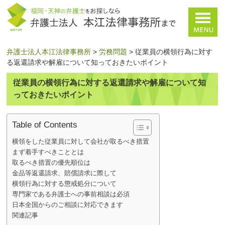
弁護士法人本江法律事務所
>
労務問題
>
従業員の横領行為に対す
る返還請求や解雇について知っておきたいポイント
従業員の横領行為に対する返還請求や解雇について知
っておきたいポイント
Table of Contents
横領をした従業員に対して会社が取るべき措置
まず着手すべきこととは
取るべき措置の優先順位は
金品等返還請求、賠償請求に際して
横領行為に対する懲戒処分について
専門家である弁護士への事前相談は必須
日本全国からのご相談に対応できます
関連記事