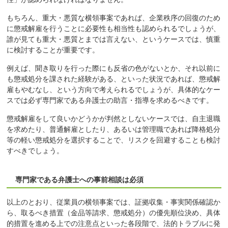
もちろん、重大・悪質な横領事案であれば、企業秩序の回復のため
に懲戒解雇を行うことに必要性も相当性も認められるでしょうが、
誰が見ても重大・悪質とまでは言えない、というケースでは、慎重
に検討することが重要です。
例えば、聞き取りを行った際にも反省の色がないとか、それ以前に
も懲戒処分を課された経験がある、といった状況であれば、懲戒解
雇もやむなし、という方向で考えられるでしょうが、具体的なケー
スでは必ず専門家である弁護士の助言・指導を求めるべきです。
懲戒解雇をして良いかどうかが判然としないケースでは、自主退職
を求めたり、普通解雇としたり、あるいは管理職であれば降格処分
等の軽い懲戒処分を選択することで、リスクを回避することも検討
すべきでしょう。
専門家である弁護士への事前相談は必須
以上のとおり、従業員の横領事案では、証拠収集・事実関係確認か
ら、取るべき措置（金品等請求、懲戒処分）の優先順位決め、具体
的措置を進める上での注意点といった各段階で、法的トラブルに発