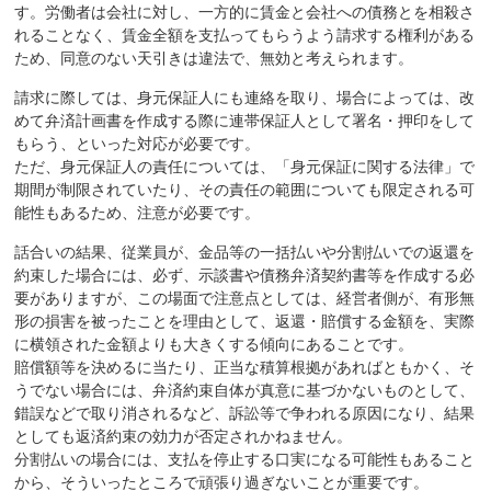
す。労働者は会社に対し、一方的に賃金と会社への債務とを相殺さ
れることなく、賃金全額を支払ってもらうよう請求する権利がある
ため、同意のない天引きは違法で、無効と考えられます。
請求に際しては、身元保証人にも連絡を取り、場合によっては、改
めて弁済計画書を作成する際に連帯保証人として署名・押印をして
もらう、といった対応が必要です。
ただ、身元保証人の責任については、「身元保証に関する法律」で
期間が制限されていたり、その責任の範囲についても限定される可
能性もあるため、注意が必要です。
話合いの結果、従業員が、金品等の一括払いや分割払いでの返還を
約束した場合には、必ず、示談書や債務弁済契約書等を作成する必
要がありますが、この場面で注意点としては、経営者側が、有形無
形の損害を被ったことを理由として、返還・賠償する金額を、実際
に横領された金額よりも大きくする傾向にあることです。
賠償額等を決めるに当たり、正当な積算根拠があればともかく、そ
うでない場合には、弁済約束自体が真意に基づかないものとして、
錯誤などで取り消されるなど、訴訟等で争われる原因になり、結果
としても返済約束の効力が否定されかねません。
分割払いの場合には、支払を停止する口実になる可能性もあること
から、そういったところで頑張り過ぎないことが重要です。