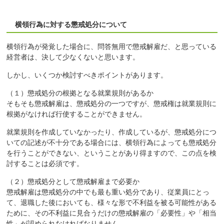
横領行為に対する懲戒処分について
横領行為が発覚した場合に、問答無用で懲戒解雇だ、と思っている
経営者は、決して少なくないと思います。
しかし、いくつか検討すべきポイントがあります。
（１）懲戒処分の根拠となる就業規則があるか
そもそも懲戒解雇は、懲戒処分の一つですが、懲戒権は就業規則に
根拠がなければ行使することができません。
就業規則を作成していなかったり、作成しているが、懲戒処分につ
いての記述が不十分である場合には、横領行為によっても懲戒処分
を行うことができない、ということがあり得ますので、この点を検
討することは必須です。
（２）懲戒処分として懲戒解雇まで必要か
懲戒解雇は懲戒処分の中でも最も重い処分であり、従業員にとっ
て、退職した後においても、様々な形で不利益を被る可能性がある
ために、その不利益に見合うだけの懲戒解雇の「必要性」や「相当
性」が認められなければなりません。