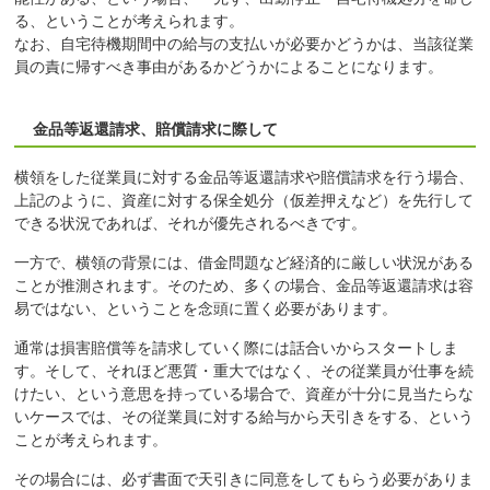
る、ということが考えられます。
なお、自宅待機期間中の給与の支払いが必要かどうかは、当該従業
員の責に帰すべき事由があるかどうかによることになります。
金品等返還請求、賠償請求に際して
横領をした従業員に対する金品等返還請求や賠償請求を行う場合、
上記のように、資産に対する保全処分（仮差押えなど）を先行して
できる状況であれば、それが優先されるべきです。
一方で、横領の背景には、借金問題など経済的に厳しい状況がある
ことが推測されます。そのため、多くの場合、金品等返還請求は容
易ではない、ということを念頭に置く必要があります。
通常は損害賠償等を請求していく際には話合いからスタートしま
す。そして、それほど悪質・重大ではなく、その従業員が仕事を続
けたい、という意思を持っている場合で、資産が十分に見当たらな
いケースでは、その従業員に対する給与から天引きをする、という
ことが考えられます。
その場合には、必ず書面で天引きに同意をしてもらう必要がありま