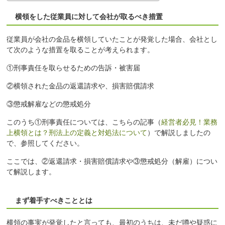
横領をした従業員に対して会社が取るべき措置
従業員が会社の金品を横領していたことが発覚した場合、会社とし
て次のような措置を取ることが考えられます。
①刑事責任を取らせるための告訴・被害届
②横領された金品の返還請求や、損害賠償請求
③懲戒解雇などの懲戒処分
このうち①刑事責任については、こちらの記事（
経営者必見！業務
上横領とは？刑法上の定義と対処法について
）で解説しましたの
で、参照してください。
ここでは、②返還請求・損害賠償請求や③懲戒処分（解雇）につい
て解説します。
まず着手すべきこととは
横領の事実が発覚したと言っても、最初のうちは、未だ噂や疑惑に