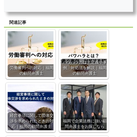
関連記事
パワハラとは？定義や事
労働審判への対応｜福岡
例、対処法を解説｜福岡
の顧問弁護士
の顧問弁護士
経営事項に関して団体交
渉を求められたときの対
福岡で企業法務に強い顧
応｜福岡の顧問弁護士
問弁護士をお探しなら