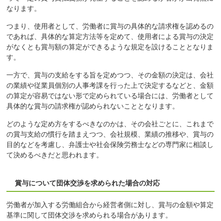
なります。
つまり、使用者として、労働者に賞与の具体的な請求権を認めるの
であれば、具体的な算定方法等を定めて、使用者による賞与の決定
がなくとも賞与額の算定ができるような規定を設けることとなりま
す。
一方で、賞与の支給をする旨を定めつつ、その金額の決定は、会社
の業績や従業員個別の人事考課を行った上で決定するなどと、金額
の算定が容易ではない形で定められている場合には、労働者として
具体的な賞与の請求権が認められないこととなります。
どのような定め方をするべきなのかは、その会社ごとに、これまで
の賞与支給の慣行を踏まえつつ、会社規模、業績の推移や、賞与の
目的などを考慮し、弁護士や社会保険労務士などの専門家に相談し
て決めるべきだと思われます。
賞与について団体交渉を求められた場合の対応
労働者が加入する労働組合から経営者側に対し、賞与の金額や算定
基準に関して団体交渉を求められる場合があります。