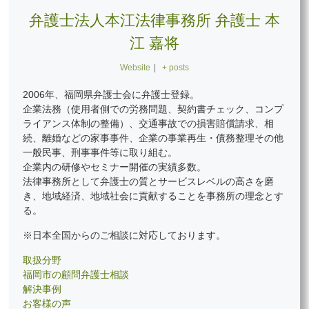
弁護士法人本江法律事務所 弁護士 本
江 嘉将
Website
|
+ posts
2006年、福岡県弁護士会に弁護士登録。
企業法務（使用者側での労務問題、契約書チェック、コンプ
ライアンス体制の整備）、交通事故での損害賠償請求、相
続、離婚などの家事事件、企業の事業再生・債務整理その他
一般民事、刑事事件等に取り組む。
企業内の研修やセミナー開催の実績多数。
法律事務所として弁護士の質とサービスレベルの高さを磨
き、地域経済、地域社会に貢献することを事務所の理念とす
る。
※日本全国からのご相談に対応しております。
取扱分野
福岡市の顧問弁護士相談
解決事例
お客様の声