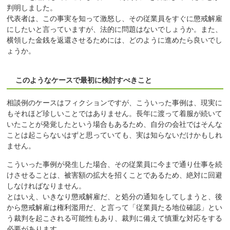
判明しました。
代表者は、この事実を知って激怒し、その従業員をすぐに懲戒解雇
にしたいと言っていますが、法的に問題はないでしょうか。また、
横領した金銭を返還させるためには、どのように進めたら良いでし
ょうか。
このようなケースで最初に検討すべきこと
相談例のケースはフィクションですが、こういった事例は、現実に
もそれほど珍しいことではありません。長年に渡って着服が続いて
いたことが発覚したという場合もあるため、自分の会社ではそんな
ことは起こらないはずと思っていても、実は知らないだけかもしれ
ません。
こういった事例が発生した場合、その従業員に今まで通り仕事を続
けさせることは、被害額の拡大を招くことであるため、絶対に回避
しなければなりません。
とはいえ、いきなり懲戒解雇だ、と処分の通知をしてしまうと、後
から懲戒解雇は権利濫用だ、と言って「従業員たる地位確認」とい
う裁判を起こされる可能性もあり、裁判に備えて慎重な対応をする
必要があります。