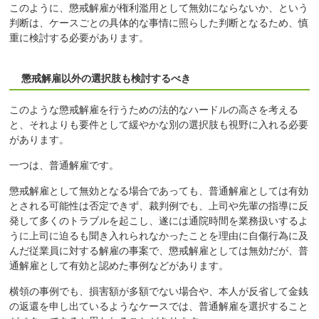
このように、懲戒解雇が権利濫用として無効にならないか、という
判断は、ケースごとの具体的な事情に照らした判断となるため、慎
重に検討する必要があります。
懲戒解雇以外の選択肢も検討するべき
このような懲戒解雇を行うための法的なハードルの高さを考える
と、それよりも要件として緩やかな別の選択肢も視野に入れる必要
があります。
一つは、普通解雇です。
懲戒解雇として無効となる場合であっても、普通解雇としては有効
とされる可能性は否定できず、裁判例でも、上司や先輩の指導に反
発して多くのトラブルを起こし、遂には通院時間を業務扱いするよ
うに上司に迫るも聞き入れられなかったことを理由に自傷行為に及
んだ従業員に対する解雇の事案で、懲戒解雇としては無効だが、普
通解雇として有効と認めた事例などがあります。
横領の事例でも、損害額が多額でない場合や、本人が反省して金銭
の返還を申し出ているようなケースでは、普通解雇を選択すること