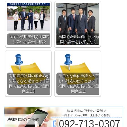
福岡の使用者側労働問題
福岡で企業法務に強い顧
に強い弁護士に相談
問弁護士をお探しなら
有期雇用社員の雇止めが
濫用的な年休申請への正
違法となる場合とは【福
しい対処の仕方とは？｜
岡で企業法務に強い顧問
福岡で企業法務に強い顧
弁護士】
問弁護士