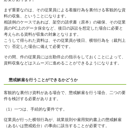
まず重要なのは、その従業員による着服行為を裏付ける客観的な資
料の収集、ということになります。
相談例のケースであれば、架空の請求書（原本）の確保、その従業
員のPC上のデータ保全など、後日の訴訟を想定した場合に必要と
考えられる資料が収集の対象となります。
こうして得られた資料は、その従業員が後日、横領行為を（裁判上
で）否定した場合に備えて必要です。
その間、件の従業員には出勤停止の指示をしておくことによって、
資料収集などはスムーズに進めることができるようになります。
懲戒解雇を行うことができるかどうか
客観的な裏付け資料がある場合で、懲戒解雇を行う場合、二つの要
件を検討する必要があります。
（1）一つは、手続的な要件です。
従業員が行った横領行為が、就業規則や雇用契約書上の懲戒解雇
（あるいは懲戒処分）の事由に該当することが必要です。