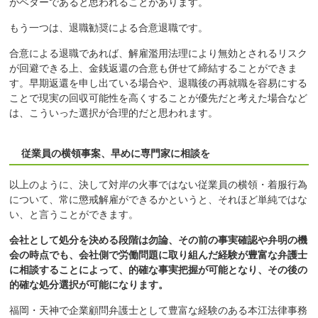
がベターであると思われることがあります。
もう一つは、退職勧奨による合意退職です。
合意による退職であれば、解雇濫用法理により無効とされるリスク
が回避できる上、金銭返還の合意も併せて締結することができま
す。早期返還を申し出ている場合や、退職後の再就職を容易にする
ことで現実の回収可能性を高くすることが優先だと考えた場合など
は、こういった選択が合理的だと思われます。
従業員の横領事案、早めに専門家に相談を
以上のように、決して対岸の火事ではない従業員の横領・着服行為
について、常に懲戒解雇ができるかというと、それほど単純ではな
い、と言うことができます。
会社として処分を決める段階は勿論、その前の事実確認や弁明の機
会の時点でも、会社側で労働問題に取り組んだ経験が豊富な弁護士
に相談することによって、的確な事実把握が可能となり、その後の
的確な処分選択が可能になります。
福岡・天神で企業顧問弁護士として豊富な経験のある本江法律事務