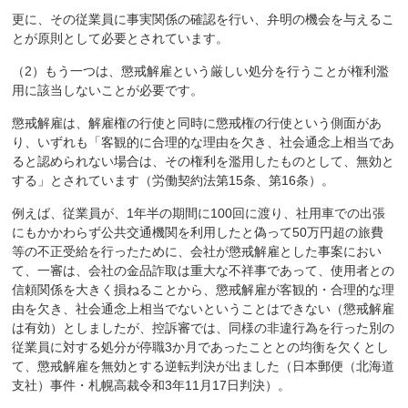
更に、その従業員に事実関係の確認を行い、弁明の機会を与えるこ
とが原則として必要とされています。
（2）もう一つは、懲戒解雇という厳しい処分を行うことが権利濫
用に該当しないことが必要です。
懲戒解雇は、解雇権の行使と同時に懲戒権の行使という側面があ
り、いずれも「客観的に合理的な理由を欠き、社会通念上相当であ
ると認められない場合は、その権利を濫用したものとして、無効と
する」とされています（労働契約法第15条、第16条）。
例えば、従業員が、1年半の期間に100回に渡り、社用車での出張
にもかかわらず公共交通機関を利用したと偽って50万円超の旅費
等の不正受給を行ったために、会社が懲戒解雇とした事案におい
て、一審は、会社の金品詐取は重大な不祥事であって、使用者との
信頼関係を大きく損ねることから、懲戒解雇が客観的・合理的な理
由を欠き、社会通念上相当でないということはできない（懲戒解雇
は有効）としましたが、控訴審では、同様の非違行為を行った別の
従業員に対する処分が停職3か月であったこととの均衡を欠くとし
て、懲戒解雇を無効とする逆転判決が出ました（日本郵便（北海道
支社）事件・札幌高裁令和3年11月17日判決）。