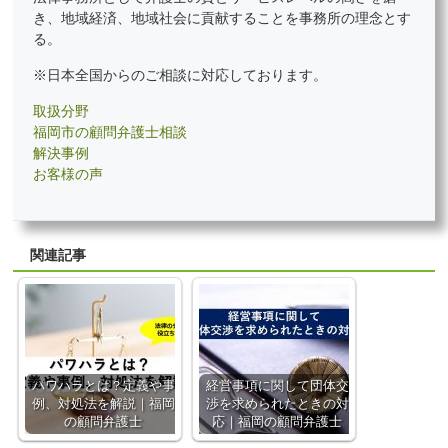
き、地域経済、地域社会に貢献することを事務所の理念とす
る。
※日本全国からのご相談に対応しております。
取扱分野
福岡市の顧問弁護士相談
解決事例
お客様の声
関連記事
パワハラとは？定義や事
経営事項に関して団体交
例、対処法を解説｜福岡
渉を求められたときの対
の顧問弁護士
応｜福岡の顧問弁護士