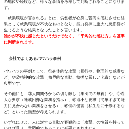
の地位や経験など、様々な事情を考慮して判断されることになりま
す。
「就業環境が害される」とは、労働者が心身に苦痛を感じさせた結
果として就業環境が不快なものとなり、能力発揮に重大な悪影響が
生じるような結果となったことを言います。
誰かが不快に感じたというだけでなく、「平均的な感じ方」を基準
に判断されます。
会社でよくあるパワハラ事例
パワハラの事例として、①身体的な攻撃（暴行や、物理的な威嚇な
ど）や②精神的な攻撃（侮辱的な言動、執拗な厳しい叱責）などが
典型です。
その他にも、③人間関係からの切り離し（集団での無視）や、④過
大な要求（達成困難な業務を指示）、⑤過小な要求（簡単すぎて能
力に見合わない業務をさせる）、⑥個の侵害（私生活に干渉するな
ど）といった類型が考えられます。
いずれにせよ、人に対する言動が客観的に「攻撃」の性質を持って
いれば足り、意図的であることは必要とされません。