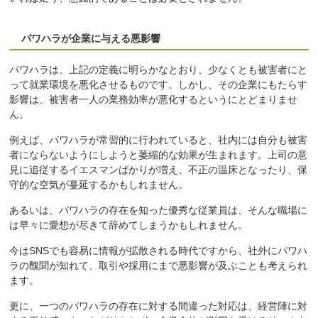
パワハラが企業に与える悪影響
パワハラは、上記の定義に明らかなとおり、少なくとも被害者にと
って就業環境を悪化させるものです。しかし、その企業にもたらす
影響は、被害者一人の業務効率が悪化するというにとどまりませ
ん。
例えば、パワハラが常習的に行われていると、社内には自分も被害
者にならないようにしようと萎縮的な効果が生まれます。上司の意
見に追従するイエスマンばかりが増え、不正の温床となったり、保
守的な空気が蔓延するかもしれません。
あるいは、パワハラの存在を知った優秀な従業員は、そんな職場に
は早々に愛想が尽きて辞めてしまうかもしれません。
今はSNSでも容易に情報が拡散される時代ですから、社外にパワハ
ラの醜聞が知れて、取引や採用にまで悪影響が及ぶことも考えられ
ます。
更に、一つのパワハラの存在に対する間違った対応は、経営陣に対