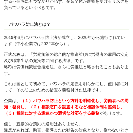
する不信感にもつながりかねず、企業全体が影響を受けるリスクを
負っているというべきです。
パワハラ防止法とは？
2019年6月にパワハラ防止法が成立し、2020年から施行されてい
ます（中小企業では2022年から）。
正式名称は、「労働施策の総合的な推進並びに労働者の雇用の安定
及び職業生活の充実等に関する法律」です。
略称は労働施策総合推進法、さらに労推法と略されることもありま
す。
これは国として初めて、パワハラの定義を明らかにし、使用者に対
して、その防止のための措置を義務付けた法律です。
企業は、
（１）パワハラ防止という方針を明確化し、労働者への周
知・啓発し、（２）相談窓口を設置するなど相談体制を整備し、
（３）相談に対する迅速かつ適切な対応をする義務
があります。
但し、直接的な罰則の適用はありません。
違反があれば、助言、指導または勧告の対象となり、従わないとき