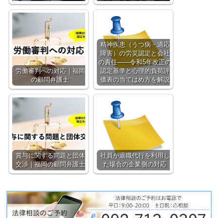
精神疾患（うつ病・適応
障害）の労災認定と会社
の責任——令和5年改正の
労働審判への対応｜福岡
認定基準と心理的負荷評
の顧問弁護士
価表の当てはめ方を解説
賞与に関する問題と団体
社員が退職代行を利用し
交渉｜福岡の顧問弁護士
た場合の企業側の対応