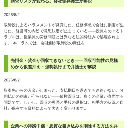
請求リスクが変わる。会社側弁護士が解説
2026/8/2
取締役によるハラスメントが発覚した、任務懈怠で会社に損害が生
じた、経営陣の内紛で意思決定が止まっている——役員をめぐるト
ラブルは、従業員の労務問題とは異なる法的枠組みで処理されま
す。 本コラムでは、会社側が取締役の責任を…
売掛金・貸金が回収できないとき——回収可能性の見極
めから仮差押え・強制執行まで弁護士が解説
2026/8/2
取引先からの入金が止まった、支払期日を過ぎても連絡がない、分
割払いの約束が守られない——債権回収は、多くの企業が直面する
問題です。しかし、回収の可否と手段の選択は、相手方の状況と自
社が保有する資料によって大きく変わります…
企業への誹謗中傷・悪質な書き込みを削除する方法を弁