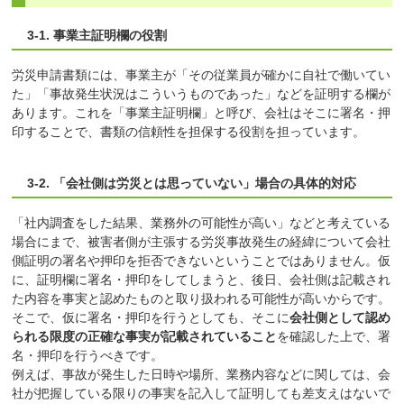
3-1. 事業主証明欄の役割
労災申請書類には、事業主が「その従業員が確かに自社で働いてい
た」「事故発生状況はこういうものであった」などを証明する欄が
あります。これを「事業主証明欄」と呼び、会社はそこに署名・押
印することで、書類の信頼性を担保する役割を担っています。
3-2. 「会社側は労災とは思っていない」場合の具体的対応
「社内調査をした結果、業務外の可能性が高い」などと考えている
場合にまで、被害者側が主張する労災事故発生の経緯について会社
側証明の署名や押印を拒否できないということではありません。仮
に、証明欄に署名・押印をしてしまうと、後日、会社側は記載され
た内容を事実と認めたものと取り扱われる可能性が高いからです。
そこで、仮に署名・押印を行うとしても、そこに
会社側として認め
られる限度の正確な事実が記載されていること
を確認した上で、署
名・押印を行うべきです。
例えば、事故が発生した日時や場所、業務内容などに関しては、会
社が把握している限りの事実を記入して証明しても差支えはないで