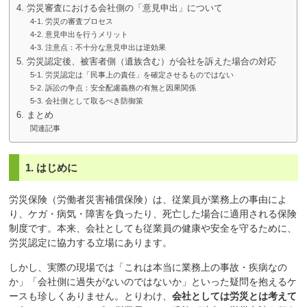
4. 労災審査における会社側の「意見申出」について
4-1. 労災の審査プロセス
4-2. 意見申出を行うメリット
4-3. 注意点：不十分な意見申出は逆効果
5. 労災認定後、被害者側（遺族含む）が会社を訴えた場合の対応
5-1. 労災認定は「民事上の責任」を確定させるものではない
5-2. 訴訟の争点：安全配慮義務の有無と因果関係
5-3. 会社側として取るべき防御策
6. まとめ
関連記事
1. はじめに
労災保険（労働者災害補償保険）は、従業員が業務上の事由によ
り、ケガ・病気・障害を負ったり、死亡した場合に適用される保険
制度です。本来、会社としても従業員の健康や安全を守るために、
労災認定に協力する立場にあります。
しかし、実際の現場では「これは本当に業務上の事故・疾病なの
か」「会社側に過失がないのではないか」といった疑問を抱えるケ
ースも珍しくありません。とりわけ、
会社としては労災とは考えて