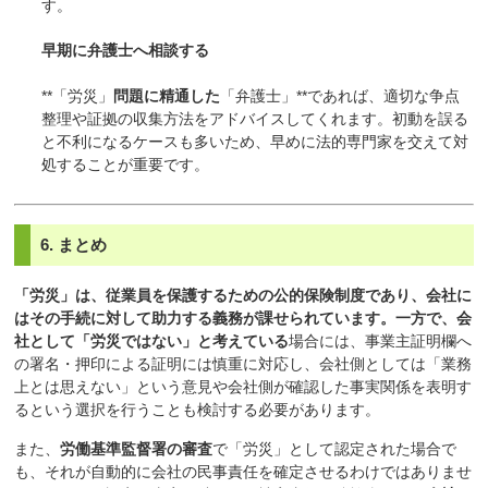
す。
早期に弁護士へ相談する
**「労災」
問題に精通した
「弁護士」**であれば、適切な争点
整理や証拠の収集方法をアドバイスしてくれます。初動を誤る
と不利になるケースも多いため、早めに法的専門家を交えて対
処することが重要です。
6. まとめ
「労災」は、従業員を保護するための公的保険制度であり、会社に
はその手続に対して助力する義務が課せられています。一方で、会
社として「労災ではない」と考えている
場合には、事業主証明欄へ
の署名・押印による証明には慎重に対応し、会社側としては「業務
上とは思えない」という意見や会社側が確認した事実関係を表明す
るという選択を行うことも検討する必要があります。
また、
労働基準監督署の審査
で「労災」として認定された場合で
も、それが自動的に会社の民事責任を確定させるわけではありませ