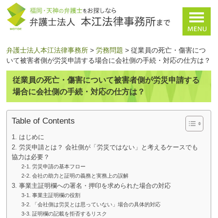
弁護士法人本江法律事務所
>
労務問題
>
従業員の死亡・傷害につ
いて被害者側が労災申請する場合に会社側の手続・対応の仕方は？
従業員の死亡・傷害について被害者側が労災申請する
場合に会社側の手続・対応の仕方は？
Table of Contents
1. はじめに
2. 労災申請とは？ 会社側が「労災ではない」と考えるケースでも
協力は必要？
2-1. 労災申請の基本フロー
2-2. 会社の助力と証明の義務と実務上の誤解
3. 事業主証明欄への署名・押印を求められた場合の対応
3-1. 事業主証明欄の役割
3-2. 「会社側は労災とは思っていない」場合の具体的対応
3-3. 証明欄の記載を拒否するリスク