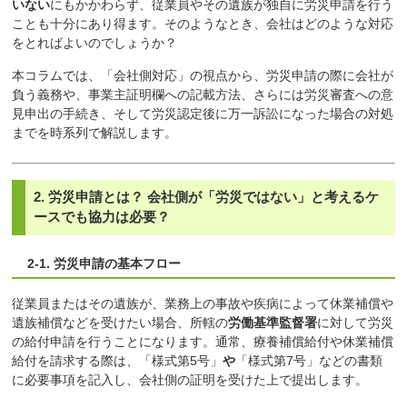
いない
にもかかわらず、従業員やその遺族が独自に労災申請を行う
ことも十分にあり得ます。そのようなとき、会社はどのような対応
をとればよいのでしょうか？
本コラムでは、「会社側対応」の視点から、労災申請の際に会社が
負う義務や、事業主証明欄への記載方法、さらには労災審査への意
見申出の手続き、そして労災認定後に万一訴訟になった場合の対処
までを時系列で解説します。
2. 労災申請とは？ 会社側が「労災ではない」と考えるケ
ースでも協力は必要？
2-1. 労災申請の基本フロー
従業員またはその遺族が、業務上の事故や疾病によって休業補償や
遺族補償などを受けたい場合、所轄の
労働基準監督署
に対して労災
の給付申請を行うことになります。通常、療養補償給付や休業補償
給付を請求する際は、「様式第5号」
や
「様式第7号」などの書類
に必要事項を記入し、会社側の証明を受けた上で提出します。