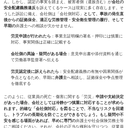
ん。しかし、認定の事実を踏まえ、被害者側（遺族含む）が
会社の
安全配慮義務違反
を訴えてくるケースは現実に多く存在します。そ
うした訴訟に備え、会社側は「会社側対応」
として、事故の発生直
後からの証拠保全、適正な労務管理・安全衛生管理の履行、そして
早期の
弁護士への相談が欠かせません。
労災申請が行われたら
：事業主証明欄の署名・押印には慎重に
対応、事実関係は正確に記載する
会社側の異論・疑問がある場合
：意見申出書や添付資料を通じ
て労働基準監督署へ伝える
労災認定後に訴えられたら
：安全配慮義務の有無や因果関係が
争点となるため、早期に
弁護士
へ相談し、証拠保全や争点整理
を徹底する
このように、従業員の死亡・傷害に関する「労災」
申請や支給決定
があった場合、会社としては冷静かつ慎重に対応することが求めら
れます。的確な「会社側対応」を図ることで、不当なリスクを回避
し、トラブルの長期化を防ぐことができるでしょう。もし疑問や不
安を感じる場面があれば、早めに専門の
弁護士や社会保険労務士等
にご相談ください。それが、会社の正当な権利を守りつつ、従業員