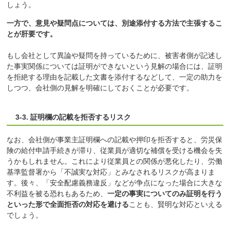
しょう。
一方で、意見や疑問点については、別途添付する方法で主張するこ
とが肝要です。
もし会社として異論や疑問を持っているために、被害者側が記述し
た事実関係については証明ができないという見解の場合には、証明
を拒絶する理由を記載した文書を添付するなどして、一定の助力を
しつつ、会社側の見解を明確にしておくことが必要です。
3-3. 証明欄の記載を拒否するリスク
なお、会社側が事業主証明欄への記載や押印を拒否すると、労災保
険の給付申請手続きが滞り、従業員が適切な補償を受ける機会を失
うかもしれません。これにより従業員との関係が悪化したり、労働
基準監督署から「不誠実な対応」とみなされるリスクが高まりま
す。後々、「安全配慮義務違反」などが争点になった場合に大きな
不利益を被る恐れもあるため、
一定の事実についてのみ証明を行う
といった形で全面拒否の対応を避ける
ことも、賢明な対応といえる
でしょう。