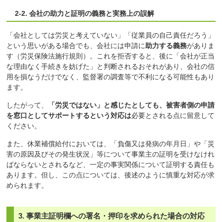
2-2. 会社の助力と証明の義務と実務上の誤解
「会社としては労災と考えていない」「従業員の自己責任だろう」
という思いがある場合でも、会社には申請に
助力する義務
がありま
す（労災保険法施行規則）。これを拒否すると、後に「会社が正当
な理由なく手続きを妨げた」と判断されるおそれがあり、会社の信
用を損なうだけでなく、監督署の調査等で不利になる可能性もあり
ます。
したがって、
「労災ではない」と感じたとしても、被害者側の申請
を窓口としてサポートするという対応は
必要とされる点に留意して
ください。
また、休業補償給付においては、「負傷又は発病の年月日」や「災
害の原因及びその発生状況」等について事業主の証明を受けなけれ
ばならないとされるなど、一定の事実関係について証明する責任も
あります。但し、この点については、後述のように慎重な対応が求
められます。
3. 事業主証明欄への署名・押印を求められた場合の対応