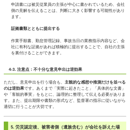
申請書には被災従業員の主張が中心に書かれているため、会社
側の見解を伝えることは、判断に大きく影響する可能性があり
ます。
証拠書類とともに提出する
作業手順書、勤怠管理記録、事故当日の業務指示内容など、会
社に有利な証拠があれば積極的に提出することで、自社の主張
を裏付けることができます。
4-3. 注意点：不十分な意見申出は逆効果
ただし、意見申出を行う場合も、
主観的な感想や推測だけを並べる
のは逆効果
です。あくまで「実際に起きたこと」「具体的な文書」
や「客観的事実」をもとに、論理的に整理して伝える必要がありま
す。また、提出期限や書類の形式など、監督署の指示に従いながら
適切に行うことが大切です。
5. 労災認定後、被害者側（遺族含む）が会社を訴えた場