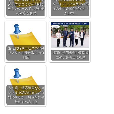
災事故かどうかの判断が
タートアップや後継者不
難しいケースでの会社側
在の中小企業が実践すべ
の対応を解説
き10の…
退職代行サービスの非弁
リスクと企業が取るべき
福岡の使用者側労働問題
対応
に強い弁護士に相談
うつ病・適応障害などメ
ンタル不調の社員にどう
対応するか｜解雇前に会
社がすべきこと