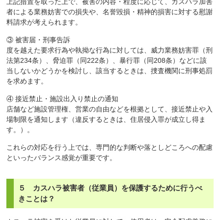
上記措置を取った上で、被害の内容・程度に応じて、カスハラ加害
者による業務妨害での損失や、名誉毀損・精神的損害に対する慰謝
料請求が考えられます。
③ 被害届・刑事告訴
度を越えた要求行為や執拗な行為に対しては、威力業務妨害罪（刑
法第234条）、脅迫罪（同222条）、暴行罪（同208条）などに該
当しないかどうかを検討し、該当するときは、捜査機関に刑事処罰
を求めます。
④ 接近禁止・施設出入り禁止の通知
店舗など施設管理権、営業の自由などを根拠として、接近禁止や入
場制限を通知します（違反するときは、住居侵入罪が成立し得ま
す。）。
これらの対応を行う上では、専門的な判断や落としどころへの配慮
といったバランス感覚が重要です。
５ カスハラ被害者（従業員）を保護するために行うべ
きことは？