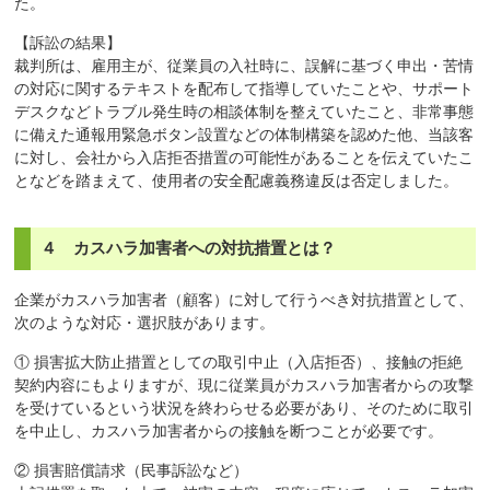
た。
【訴訟の結果】
裁判所は、雇用主が、従業員の入社時に、誤解に基づく申出・苦情
の対応に関するテキストを配布して指導していたことや、サポート
デスクなどトラブル発生時の相談体制を整えていたこと、非常事態
に備えた通報用緊急ボタン設置などの体制構築を認めた他、当該客
に対し、会社から入店拒否措置の可能性があることを伝えていたこ
となどを踏まえて、使用者の安全配慮義務違反は否定しました。
４ カスハラ加害者への対抗措置とは？
企業がカスハラ加害者（顧客）に対して行うべき対抗措置として、
次のような対応・選択肢があります。
① 損害拡大防止措置としての取引中止（入店拒否）、接触の拒絶
契約内容にもよりますが、現に従業員がカスハラ加害者からの攻撃
を受けているという状況を終わらせる必要があり、そのために取引
を中止し、カスハラ加害者からの接触を断つことが必要です。
② 損害賠償請求（民事訴訟など）