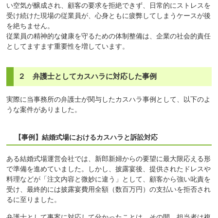
い空気が醸成され、顧客の要求を拒絶できず、日常的にストレスを
受け続けた現場の従業員が、心身ともに疲弊してしまうケースが後
を絶ちません。
従業員の精神的な健康を守るための体制整備は、企業の社会的責任
としてますます重要性を増しています。
２ 弁護士としてカスハラに対応した事例
実際に当事務所の弁護士が関与したカスハラ事例として、以下のよ
うな案件がありました。
【事例】結婚式場におけるカスハラと訴訟対応
ある結婚式場運営会社では、新郎新婦からの要望に最大限応える形
で準備を進めていました。しかし、披露宴後、提供されたドレスや
料理などが「注文内容と微妙に違う」として、顧客から強い叱責を
受け、最終的には披露宴費用全額（数百万円）の支払いを拒否され
るに至りました。
弁護士として事案に対応して分かったことは、その間、担当者は複