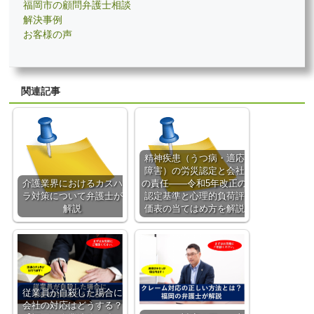
福岡市の顧問弁護士相談
解決事例
お客様の声
関連記事
精神疾患（うつ病・適応
障害）の労災認定と会社
介護業界におけるカスハ
の責任——令和5年改正の
ラ対策について弁護士が
認定基準と心理的負荷評
解説
価表の当てはめ方を解説
従業員が自殺した場合に
会社の対応はどうする？