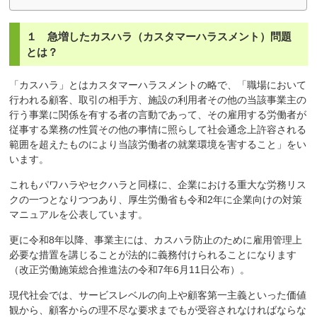
１ 急増したカスハラ（カスタマーハラスメント）問題
とは？
「カスハラ」とはカスタマーハラスメントの略で、「職場において
行われる顧客、取引の相手方、施設の利用者その他の当該事業主の
行う事業に関係を有する者の言動であって、その雇用する労働者が
従事する業務の性質その他の事情に照らして社会通念上許容される
範囲を超えたものにより当該労働者の就業環境を害すること」をい
います。
これもパワハラやセクハラと同様に、企業における重大な労務リス
クの一つとなりつつあり、厚生労働省も令和2年に企業向けの対策
マニュアルを公表しています。
更に令和8年以降、事業主には、カスハラ防止のために雇用管理上
必要な措置を講じることが法的に義務付けられることになります
（改正労働施策総合推進法の令和7年6月11日公布）。
現代社会では、サービスレベルの向上や顧客第一主義といった価値
観から、顧客からの理不尽な要求までもが受容されなければならな