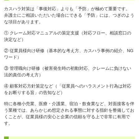
カスハラ対策は「事後対応」よりも「予防」が極めて重要です。
弁護士にご相談いただいた場合にできる「予防」には、つぎのよう
な項目があります。
① クレーム対応マニュアルの策定支援（対応フロー、相談窓口の
決定など）
② 従業員様向け研修（基本的な考え方、カスハラ事例の紹介、NG
ワード）
③ 管理職向け研修（被害発生時の初動対応、クレームに負けない
法的責任の考え方）
④ 顧客対応方針策定など（「従業員へのハラスメント行為は対応
をお断りする旨」の告知など）
特に各種小売業、医療・介護業、宿泊・飲食業など、対面接客を伴
う業種では、あらかじめ想定される事態に対する指針を整備してお
くことが、従業員様の安心と企業の信頼を守る上で非常に有用で
す。