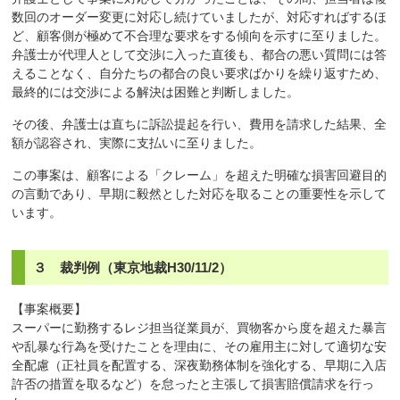
数回のオーダー変更に対応し続けていましたが、対応すればするほ
ど、顧客側が極めて不合理な要求をする傾向を示すに至りました。
弁護士が代理人として交渉に入った直後も、都合の悪い質問には答
えることなく、自分たちの都合の良い要求ばかりを繰り返すため、
最終的には交渉による解決は困難と判断しました。
その後、弁護士は直ちに訴訟提起を行い、費用を請求した結果、全
額が認容され、実際に支払いに至りました。
この事案は、顧客による「クレーム」を超えた明確な損害回避目的
の言動であり、早期に毅然とした対応を取ることの重要性を示して
います。
３ 裁判例（東京地裁H30/11/2）
【事案概要】
スーパーに勤務するレジ担当従業員が、買物客から度を超えた暴言
や乱暴な行為を受けたことを理由に、その雇用主に対して適切な安
全配慮（正社員を配置する、深夜勤務体制を強化する、早期に入店
許否の措置を取るなど）を怠ったと主張して損害賠償請求を行っ