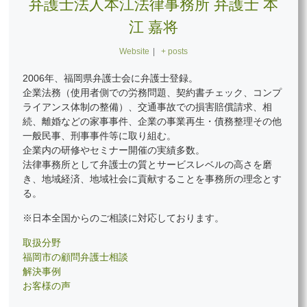
弁護士法人本江法律事務所 弁護士 本
江 嘉将
Website
|
+ posts
2006年、福岡県弁護士会に弁護士登録。
企業法務（使用者側での労務問題、契約書チェック、コンプ
ライアンス体制の整備）、交通事故での損害賠償請求、相
続、離婚などの家事事件、企業の事業再生・債務整理その他
一般民事、刑事事件等に取り組む。
企業内の研修やセミナー開催の実績多数。
法律事務所として弁護士の質とサービスレベルの高さを磨
き、地域経済、地域社会に貢献することを事務所の理念とす
る。
※日本全国からのご相談に対応しております。
取扱分野
福岡市の顧問弁護士相談
解決事例
お客様の声