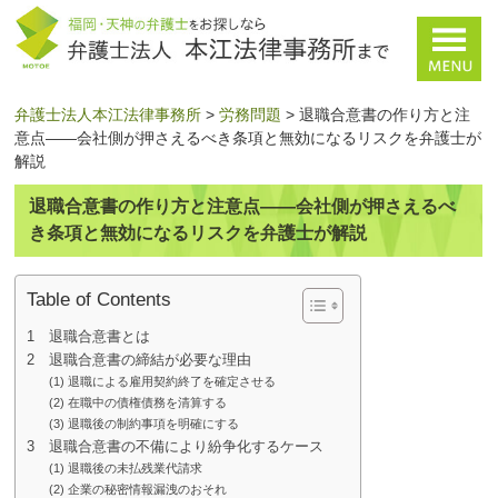
弁護士法人本江法律事務所
>
労務問題
>
退職合意書の作り方と注
意点——会社側が押さえるべき条項と無効になるリスクを弁護士が
解説
退職合意書の作り方と注意点——会社側が押さえるべ
き条項と無効になるリスクを弁護士が解説
Table of Contents
1 退職合意書とは
2 退職合意書の締結が必要な理由
(1) 退職による雇用契約終了を確定させる
(2) 在職中の債権債務を清算する
(3) 退職後の制約事項を明確にする
3 退職合意書の不備により紛争化するケース
(1) 退職後の未払残業代請求
(2) 企業の秘密情報漏洩のおそれ