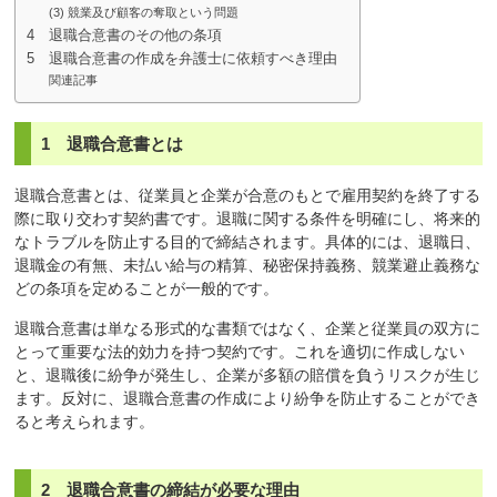
(3) 競業及び顧客の奪取という問題
4 退職合意書のその他の条項
5 退職合意書の作成を弁護士に依頼すべき理由
関連記事
1 退職合意書とは
退職合意書とは、従業員と企業が合意のもとで雇用契約を終了する
際に取り交わす契約書です。退職に関する条件を明確にし、将来的
なトラブルを防止する目的で締結されます。具体的には、退職日、
退職金の有無、未払い給与の精算、秘密保持義務、競業避止義務な
どの条項を定めることが一般的です。
退職合意書は単なる形式的な書類ではなく、企業と従業員の双方に
とって重要な法的効力を持つ契約です。これを適切に作成しない
と、退職後に紛争が発生し、企業が多額の賠償を負うリスクが生じ
ます。反対に、退職合意書の作成により紛争を防止することができ
ると考えられます。
2 退職合意書の締結が必要な理由