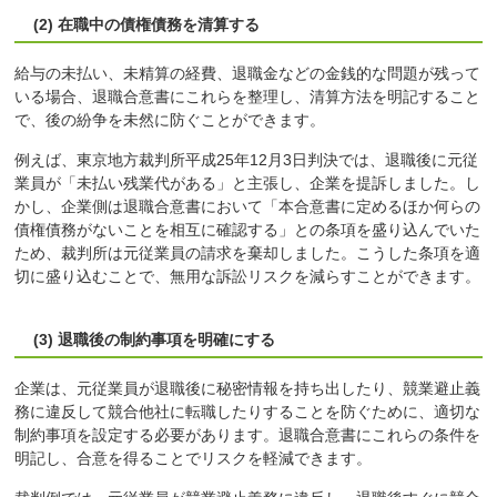
(2) 在職中の債権債務を清算する
給与の未払い、未精算の経費、退職金などの金銭的な問題が残って
いる場合、退職合意書にこれらを整理し、清算方法を明記すること
で、後の紛争を未然に防ぐことができます。
例えば、東京地方裁判所平成25年12月3日判決では、退職後に元従
業員が「未払い残業代がある」と主張し、企業を提訴しました。し
かし、企業側は退職合意書において「本合意書に定めるほか何らの
債権債務がないことを相互に確認する」との条項を盛り込んでいた
ため、裁判所は元従業員の請求を棄却しました。こうした条項を適
切に盛り込むことで、無用な訴訟リスクを減らすことができます。
(3) 退職後の制約事項を明確にする
企業は、元従業員が退職後に秘密情報を持ち出したり、競業避止義
務に違反して競合他社に転職したりすることを防ぐために、適切な
制約事項を設定する必要があります。退職合意書にこれらの条件を
明記し、合意を得ることでリスクを軽減できます。