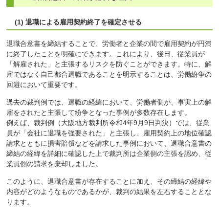
(1) 退職による雇用契約終了を確定させる
退職合意書を締結することで、労働者と企業の間で雇用契約が円満
に終了したことを明確にできます。これにより、後日、従業員が
「解雇された」と主張するリスクを防ぐことができます。特に、解
雇ではなく自己都合退職であることを明示することは、労働紛争の
回避において重要です。
過去の裁判例では、退職の経緯において、労働者側が、事実上の解
雇をされたと主張して紛争となった事例が多数存在します。
例えば、裁判例（大阪地方裁判所令和4年9月9日判決）では、従業
員が「会社に退職を強要された」と主張し、雇用契約上の地位確認
請求とともに損害賠償などを請求した事例において、退職合意書の
締結の経緯を詳細に確認した上で裁判所は企業側の主張を認め、従
業員側の請求を棄却しました。
このように、退職合意書が存在することに加え、その締結の経緯や
内容がどのようなものであるかが、裁判の結果を左右することとな
ります。