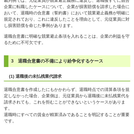
裁判例では、元従業員が競業避止義務に違反し、退職後すぐに競合
企業に転職したケースについて、企業が損害賠償を請求した場合に
おいて、退職時の合意書（誓約書）において競業避止義務が明確に
規定されており、これに違反したことを理由として、元従業員に対
し損害賠償を命じた事例があります。
退職合意書に明確な競業避止条項を入れることは、企業の利益を守
るために不可欠です。
3 退職合意書の不備により紛争化するケース
(1) 退職後の未払残業代請求
退職合意書を作成したにもかかわらず、退職時点での清算条項を規
定しなかった場合、企業側は、元従業員から退職後に未払残業代を
請求されても、これを拒むことができないというケースがありま
す。
退職時にすべての賃金が精算済みであることを明記することが重要
です。