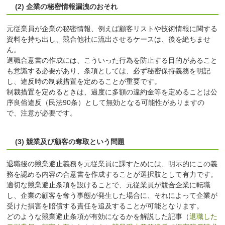
(2) 企業の秘密情報漏洩のおそれ
元従業員が企業の秘密情報、例えば顧客リストや技術情報に関する
資料を持ち出し、競合他社に流出させるケースは、後を絶ちませ
ん。
退職合意書の作成には、こういった行為を防止する目的があること
も意識する必要があり、条項としては、必ず秘密保持義務を明記
し、違反時の制裁措置を定めることが重要です。
制裁措置を定めるときは、過度に多額の違約金等を定めることは公
序良俗違反（民法90条）として無効となる可能性がありますの
で、注意が必要です。
(3) 競業及び顧客の奪取という問題
退職後の競業避止義務を元従業員に課すためには、明示的にこの義
務を認める内容の合意書を作成することが選択肢として有力です。
適切な競業避止条項を設けることで、元従業員が競合企業に転職
し、企業の顧客を奪う事態が発生した場合に、それによって企業が
受けた損害を賠償する責任を追及することが可能となります。
どのような競業避止条項が有効になるかを解説した記事（
退職した